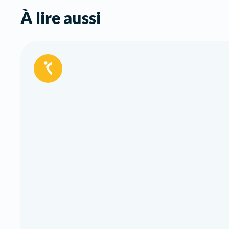
À lire aussi
Réservé
aux
adhérents