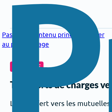
Aller au
contenu
Passer au contenu principal
Passer
principal
au pied de page
PRATIQUE
Transferts de charges ve
Le transfert vers les mutuelles