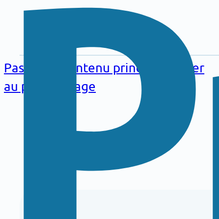
Aller au
contenu
Passer au contenu principal
Passer
principal
au pied de page