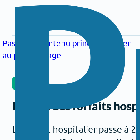
Aller au
contenu
Passer au contenu principal
Passer
principal
au pied de page
SANTÉ
Hausse des forfaits hosp
Le forfait hospitalier passe à 