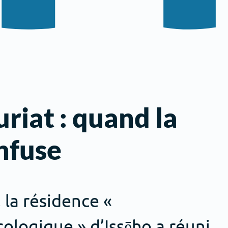
riat : quand la
nfuse
 la résidence «
cologique » d’Issēho a réuni