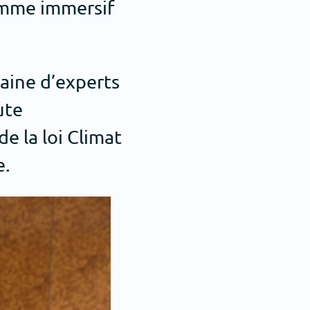
amme immersif
taine d’experts
ute
de la loi Climat
e.