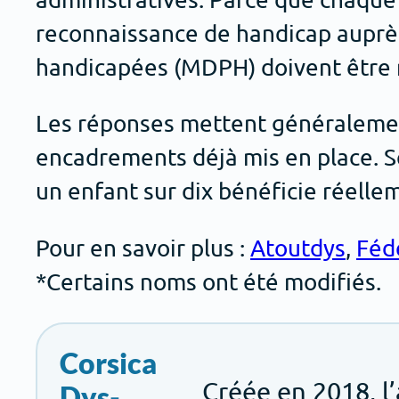
reconnaissance de handicap aupr
handicapées (MDPH) doivent être 
Les réponses mettent généralement
encadrements déjà mis en place. Se
un enfant sur dix bénéficie réel
Pour en savoir plus :
Atoutdys
,
Féd
*Certains noms ont été modifiés.
Corsica
Créée en 2018, l
Dys-