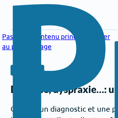
Aller au
contenu
Passer au contenu principal
Passer
principal
au pied de page
DOSSIERS
Dyslexie, dyspraxie…: u
Obtenir un diagnostic et une pr