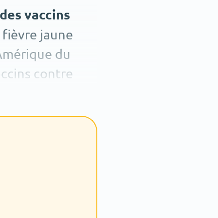
 des vaccins
 fièvre jaune
’Amérique du
ccins contre
s.