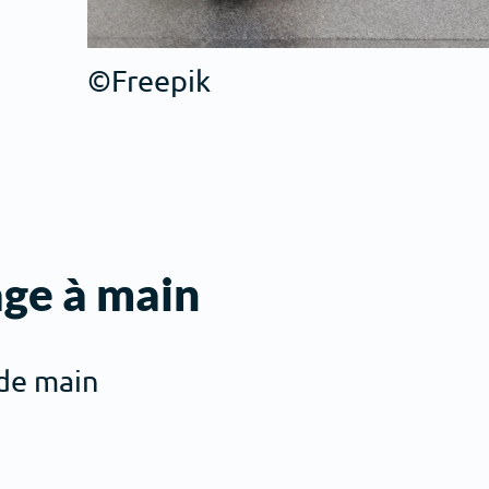
©Freepik
age à main
 de main