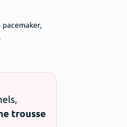
n pacemaker,
.
els,
une trousse