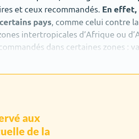
En effet,
toires et ceux recommandés.
 certains pays
, comme celui contre la
 zones intertropicales d’Afrique ou d
ecommandés dans certaines zones : va
, la leptospirose, l’encéphalite à tique
servé aux
uelle de la