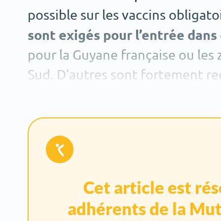
possible sur les vaccins obliga
sont exigés pour l’entrée dans
pour la Guyane française ou les
Sud. D’autres sont fortement r
l’hépatite A, la typhoïde, la rage
Cet article est ré
adhérents de la Mut