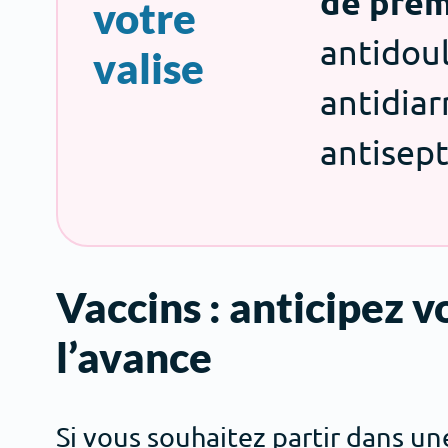
de prem
votre
antidoul
valise
antidia
antisept
Vaccins : anticipez 
l’avance
Si vous souhaitez partir dans un