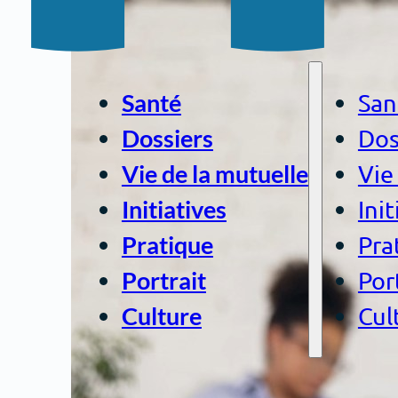
San
Santé
Dos
Dossiers
Vie
Vie de la mutuelle
Init
Initiatives
Pra
Pratique
Por
Portrait
Cul
Culture