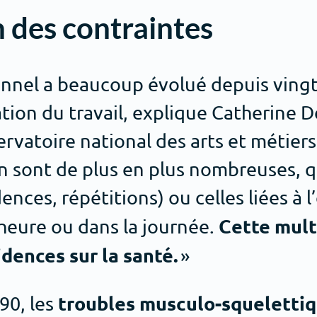
n des contraintes
onnel a beaucoup évolué depuis ving
cation du travail, explique Catherine
vatoire national des arts et métiers.
 sont de plus en plus nombreuses, que
ences, répétitions) ou celles liées à l
Cette mult
heure ou dans la journée.
dences sur la santé.
»
troubles musculo-squeletti
90, les