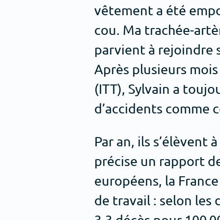
vêtement a été empor
cou. Ma trachée-artè
parvient à rejoindre 
Après plusieurs mois 
(ITT), Sylvain a toujo
d’accidents comme cel
Par an, ils s’élèvent 
précise un rapport de
européens, la France 
de travail : selon le
3,3 décès pour 100 