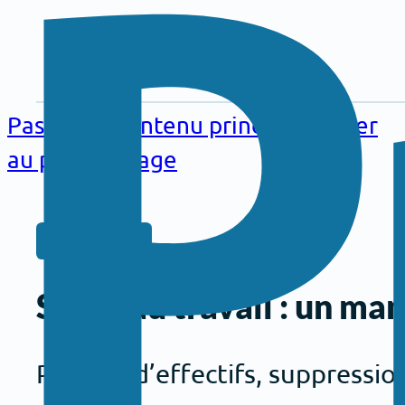
Aller au
contenu
Passer au contenu principal
Passer
principal
au pied de page
DOSSIERS
Santé au travail : un ma
Pénurie d’effectifs, suppressi