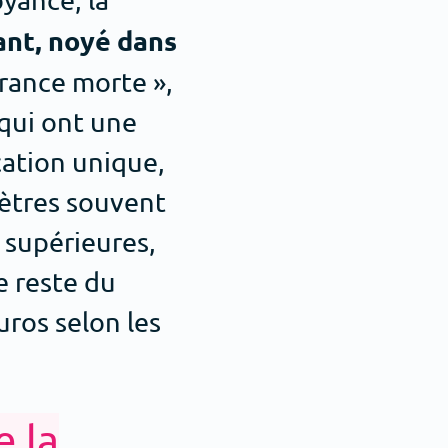
ant, noyé dans
rance morte »,
qui ont une
cation unique,
mètres souvent
 supérieures,
e reste du
uros selon les
e la