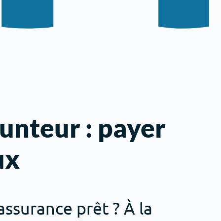
nteur : payer
ux
ssurance prêt ? À la