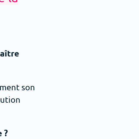
aître
moment son
lution
 ?