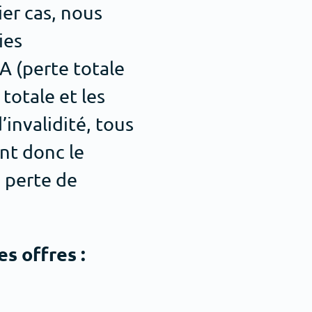
ier cas, nous
ies
A (perte totale
 totale et les
’invalidité, tous
ent donc le
e perte de
s offres :