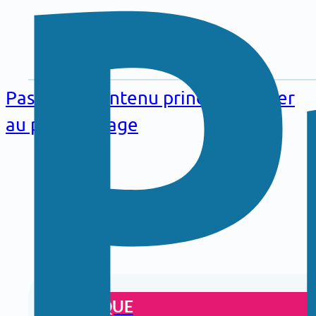
Aller au
contenu
Passer au contenu principal
Passer
principal
au pied de page
PRATIQUE