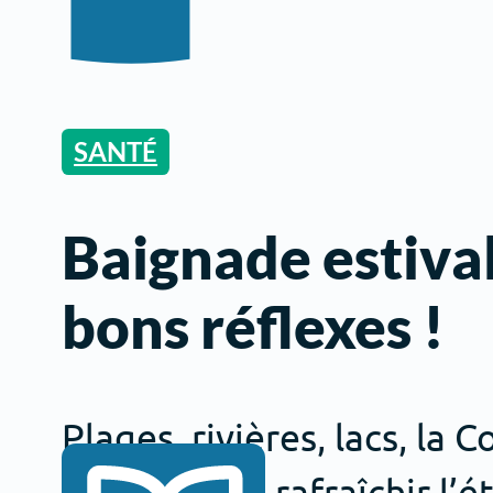
SANTÉ
Baignade estival
bons réflexes !
Plages, rivières, lacs, la 
l’on vient se rafraîchir l’é