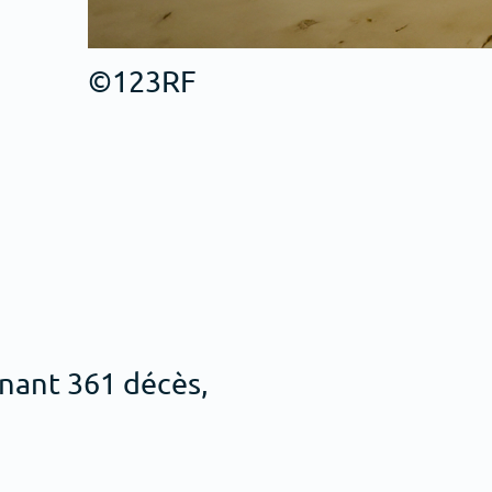
©123RF
înant 361 décès,