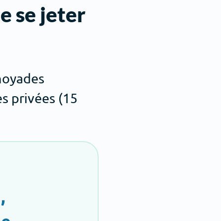
e se jeter
 noyades
es privées (15
,
e,