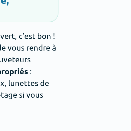
ert, c’est bon !
de vous rendre à
auveteurs
ropriés
:
x, lunettes de
tage si vous