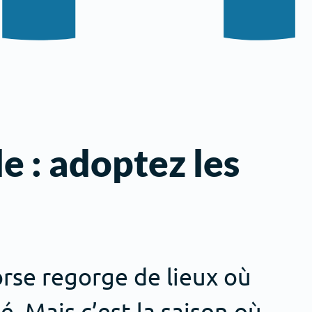
e : adoptez les
Corse regorge de lieux où
té. Mais c’est la saison où