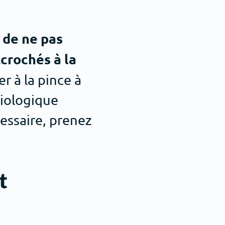
 de ne pas
ccrochés à la
er à la pince à
siologique
cessaire, prenez
t