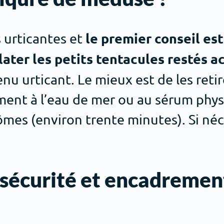
le premier conseil est
 urticantes et
clater les petits tentacules restés a
enu urticant. Le mieux est de les retir
ment à l’eau de mer ou au sérum phy
ômes (environ trente minutes). Si né
: sécurité et encadremen