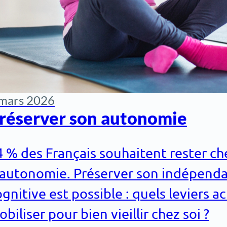
mars 2026
réserver son autonomie
4 % des Français souhaitent rester ch
’autonomie. Préserver son indépenda
gnitive est possible : quels leviers ac
biliser pour bien vieillir chez soi ?