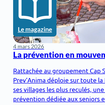
Le magazine
4 mars 2026
La prévention en mouve
Rattachée au groupement Cap Sol
Prev’Anima déploie sur toute la
ses villages les plus reculés, un
prévention dédiée aux seniors et