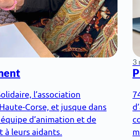
3 
ment
P
idaire, l’association
7
 Haute-Corse, et jusque dans
d
e équipe d’animation et de
co
 à leurs aidants.
mo