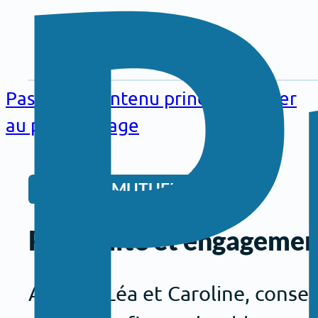
Aller au
contenu
Passer au contenu principal
Passer
principal
au pied de page
VIE DE LA MUTUELLE
Proximité et engagement 
Aurélie, Léa et Caroline, cons