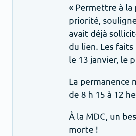
« Permettre à la 
priorité, soulign
avait déjà sollic
du lien. Les fait
le 13 janvier, le
La permanence mu
de 8 h 15 à 12 h
À la MDC, un bes
morte !